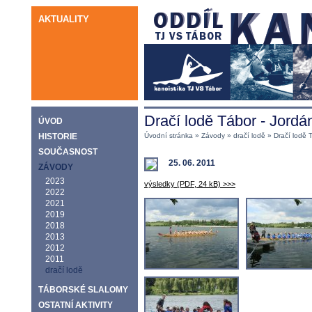
AKTUALITY
Dračí lodě Tábor - Jordá
ÚVOD
HISTORIE
Úvodní stránka
»
Závody
»
dračí lodě
» Dračí lodě 
SOUČASNOST
25. 06. 2011
ZÁVODY
2023
výsledky (PDF, 24 kB) >>>
2022
2021
2019
2018
2013
2012
2011
dračí lodě
TÁBORSKÉ SLALOMY
OSTATNÍ AKTIVITY