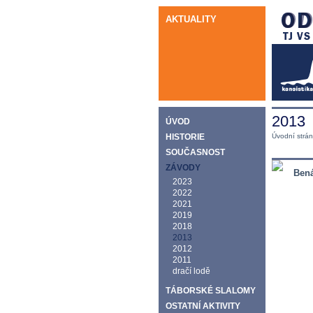
AKTUALITY
2013
ÚVOD
HISTORIE
Úvodní strá
SOUČASNOST
ZÁVODY
Bená
2023
2022
2021
2019
2018
2013
2012
2011
dračí lodě
TÁBORSKÉ SLALOMY
OSTATNÍ AKTIVITY