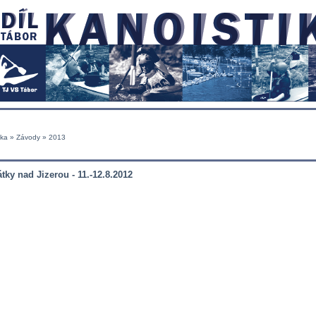
nka
»
Závody
» 2013
tky nad Jizerou - 11.-12.8.2012