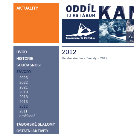
AKTUALITY
2012
ÚVOD
HISTORIE
Úvodní stránka
»
Závody
» 2012
SOUČASNOST
ZÁVODY
2023
2022
2021
2019
2018
2013
2012
2011
dračí lodě
TÁBORSKÉ SLALOMY
OSTATNÍ AKTIVITY