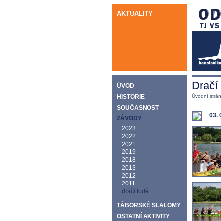
AKTUALITY
Dračí
ÚVOD
HISTORIE
Úvodní strá
SOUČASNOST
03. 
ZÁVODY
2023
2022
2021
2019
2018
2013
2012
2011
dračí lodě
TÁBORSKÉ SLALOMY
OSTATNÍ AKTIVITY