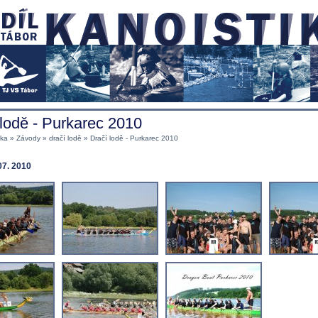
 lodě - Purkarec 2010
nka
»
Závody
»
dračí lodě
» Dračí lodě - Purkarec 2010
07. 2010