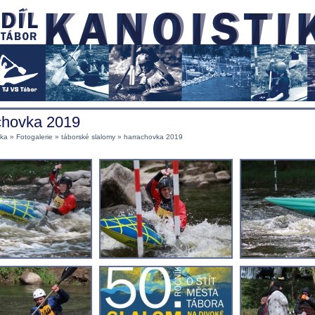
chovka 2019
nka
»
Fotogalerie
»
táborské slalomy
» harrachovka 2019