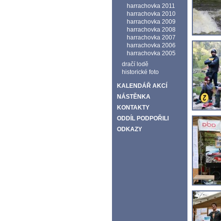
harrachovka 2011
harrachovka 2010
harrachovka 2009
harrachovka 2008
harrachovka 2007
harrachovka 2006
harrachovka 2005
dračí lodě
historické foto
KALENDÁŘ AKCÍ
NÁSTĚNKA
KONTAKTY
ODDÍL PODPOŘILI
ODKAZY