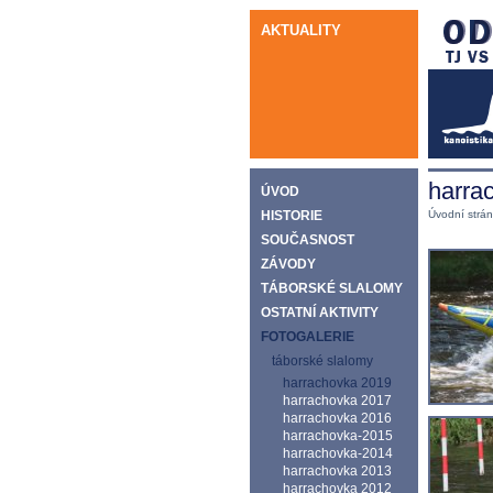
AKTUALITY
harra
ÚVOD
HISTORIE
Úvodní strá
SOUČASNOST
ZÁVODY
TÁBORSKÉ SLALOMY
OSTATNÍ AKTIVITY
FOTOGALERIE
táborské slalomy
harrachovka 2019
harrachovka 2017
harrachovka 2016
harrachovka-2015
harrachovka-2014
harrachovka 2013
harrachovka 2012