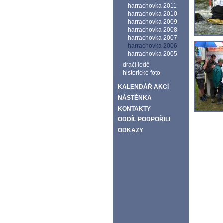
harrachovka 2011
harrachovka 2010
harrachovka 2009
harrachovka 2008
harrachovka 2007
harrachovka 2006
harrachovka 2005
dračí lodě
historické foto
KALENDÁŘ AKCÍ
NÁSTĚNKA
KONTAKTY
ODDÍL PODPOŘILI
ODKAZY