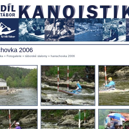
chovka 2006
nka
»
Fotogalerie
»
táborské slalomy
» harrachovka 2006