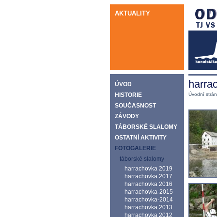
AKTUALITY
harra
ÚVOD
HISTORIE
Úvodní strá
SOUČASNOST
ZÁVODY
TÁBORSKÉ SLALOMY
OSTATNÍ AKTIVITY
FOTOGALERIE
táborské slalomy
harrachovka 2019
harrachovka 2017
harrachovka 2016
harrachovka-2015
harrachovka-2014
harrachovka 2013
harrachovka 2012